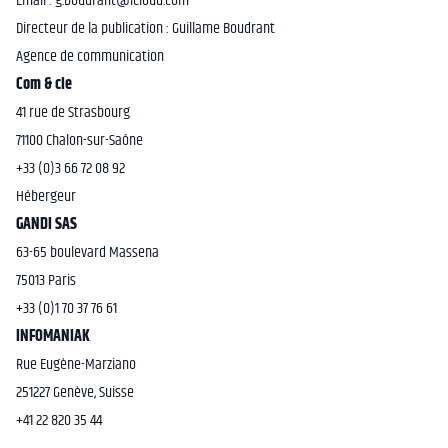
Email : g.boudrant@icloud.com
Directeur de la publication : Guillame Boudrant
Agence de communication
Com & cie
41 rue de Strasbourg
71100 Chalon-sur-Saône
+33 (0)3 66 72 08 92
Hébergeur
GANDI SAS
63-65 boulevard Massena
75013 Paris
+33 (0)1 70 37 76 61
INFOMANIAK
Rue Eugène-Marziano
251227 Genève, Suisse
+41 22 820 35 44