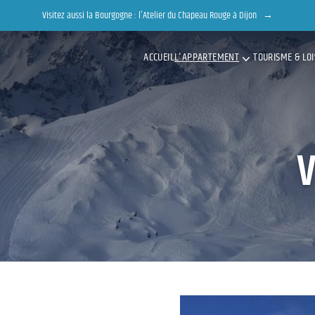
Visitez aussi la Bourgogne : l'Atelier du Chapeau Rouge à Dijon
→
ACCUEIL
L'APPARTEMENT
TOURISME & LOI
V