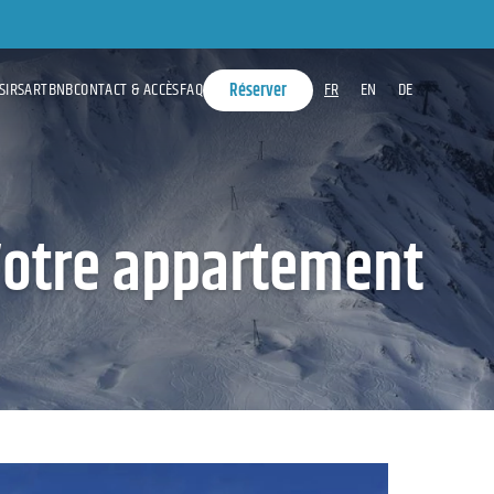
SIRS
ARTBNB
CONTACT & ACCÈS
FAQ
FR
EN
DE
Réserver
otre appartement